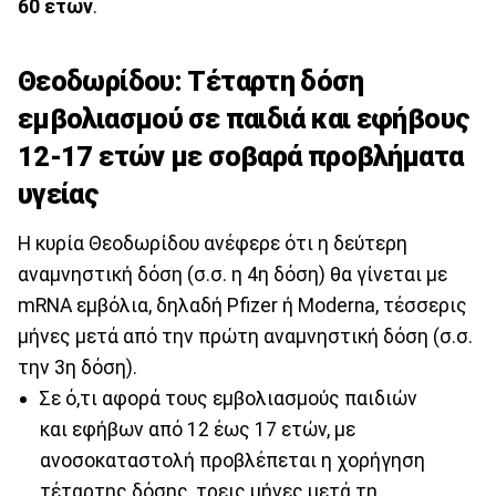
60 ετών
.
Θεοδωρίδου: Τέταρτη δόση
εμβολιασμού σε παιδιά και εφήβους
12-17 ετών με σοβαρά προβλήματα
υγείας
Η κυρία Θεοδωρίδου ανέφερε ότι η δεύτερη
αναμνηστική δόση (σ.σ. η 4η δόση) θα γίνεται με
mRNA εμβόλια, δηλαδή Pfizer ή Moderna, τέσσερις
μήνες μετά από την πρώτη αναμνηστική δόση (σ.σ.
την 3η δόση).
Σε ό,τι αφορά τους εμβολιασμούς παιδιών
και εφήβων από 12 έως 17 ετών, με
ανοσοκαταστολή προβλέπεται η χορήγηση
τέταρτης δόσης, τρεις μήνες μετά τη