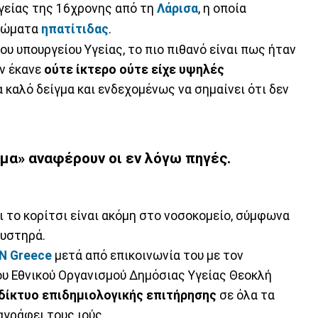
υγείας της 16χρονης από τη
Λάρισα
, η οποία
πτώματα
ηπατίτιδας
.
 υπουργείου Υγείας, το πιο πιθανό είναι πως ήταν
εν έκανε
ούτε ίκτερο ούτε είχε υψηλές
α καλό δείγμα και ενδεχομένως να σημαίνει ότι δεν
γμα
» αναφέρουν οι εν λόγω πηγές.
 το κορίτσι είναι ακόμη στο νοσοκομείο, σύμφωνα
αυστηρά.
NN Greece
μετά από επικοινωνία του με τον
ου Εθνικού Οργανισμού Δημόσιας Υγείας Θεοκλή
δίκτυο επιδημιολογικής επιτήρησης
σε όλα τα
αγράφει τους ιούς.