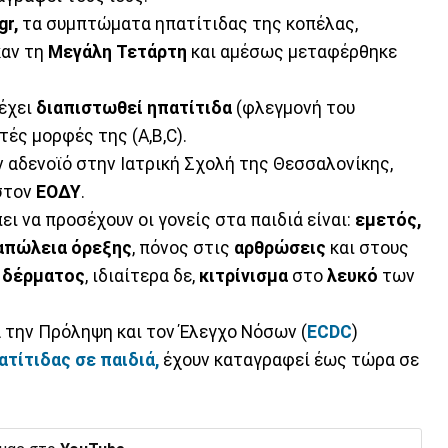
gr,
τα συμπτώματα ηπατίτιδας της κοπέλας,
καν τη
Μεγάλη Τετάρτη
και αμέσως μεταφέρθηκε
 έχει
διαπιστωθεί ηπατίτιδα
(φλεγμονή του
τές μορφές της (Α,Β,C).
ον αδενοϊό στην Ιατρική Σχολή της Θεσσαλονίκης,
 στον
ΕΟΔΥ
.
ι να προσέχουν οι γονείς στα παιδιά είναι:
εμετός,
απώλεια όρεξης
, πόνος στις
αρθρώσεις
και στους
υ δέρματος
, ιδιαίτερα δε,
κιτρίνισμα
στο
λευκό
των
 την Πρόληψη και τον Έλεγχο Νόσων (
ECDC
)
ατίτιδας σε παιδιά,
έχουν καταγραφεί έως τώρα σε