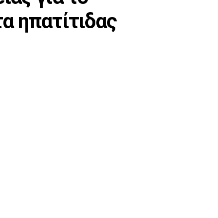
α ηπατίτιδας