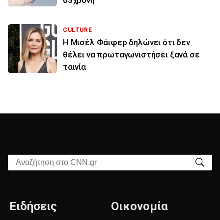
63χρονη
CULTURE
Η Μισέλ Φάιφερ δηλώνει ότι δεν
θέλει να πρωταγωνιστήσει ξανά σε
ταινία
Αναζήτηση στο CNN.gr
Ειδήσεις
Οικονομία