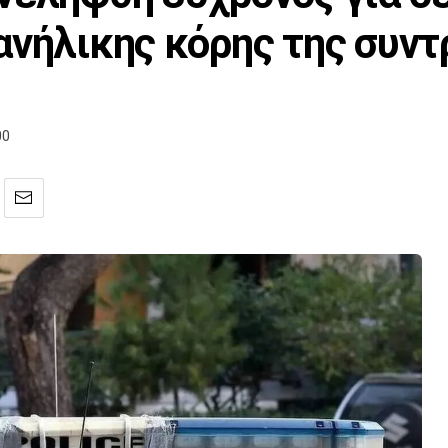
ανήλικης κόρης της συν
00