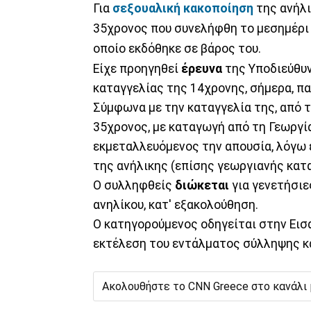
Για
σεξουαλική κακοποίηση
της ανήλ
35χρονος που συνελήφθη το μεσημέρι
οποίο εκδόθηκε σε βάρος του.
Είχε προηγηθεί
έρευνα
της Υποδιεύθυ
καταγγελίας της 14χρονης, σήμερα, π
Σύμφωνα με την καταγγελία της, από τη
35χρονος, με καταγωγή από τη Γεωργία
εκμεταλλευόμενος την απουσία, λόγω 
της ανήλικης (επίσης γεωργιανής κατ
Ο συλληφθείς
διώκεται
για γενετήσιε
ανηλίκου, κατ' εξακολούθηση.
Ο κατηγορούμενος οδηγείται στην Ει
εκτέλεση του εντάλματος σύλληψης κ
Ακολουθήστε το CNN Greece στο κανάλι