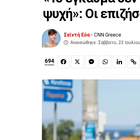
ψυχή»: Οι επιζή
Σεϊντή Εύα
- CNN Greece
Ανανεώθηκε:
Σάββατο, 23 Ιουλίου
694
SHARES