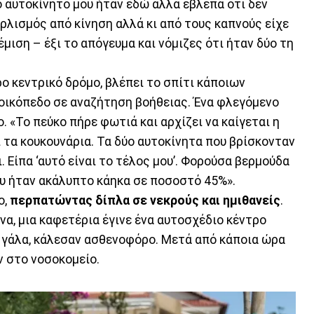
Το αυτοκίνητό μου ήταν εδώ αλλά έβλεπα ότι δεν
ρλισμός από κίνηση αλλά κι από τους καπνούς είχε
έμιση – έξι το απόγευμα και νόμιζες ότι ήταν δύο τη
 κεντρικό δρόμο, βλέπει το σπίτι κάποιων
 οικόπεδο σε αναζήτηση βοήθειας. Ένα φλεγόμενο
. «Το πεύκο πήρε φωτιά και αρχίζει να καίγεται η
ι τα κουκουνάρια. Τα δύο αυτοκίνητα που βρίσκονταν
 Είπα ‘αυτό είναι το τέλος μου’. Φορούσα βερμούδα
ου ήταν ακάλυπτο κάηκα σε ποσοστό 45%».
ο,
περπατώντας δίπλα σε νεκρούς και ημιθανείς
.
α, μια καφετέρια έγινε ένα αυτοσχέδιο κέντρο
 γάλα, κάλεσαν ασθενοφόρο. Μετά από κάποια ώρα
ν στο νοσοκομείο.