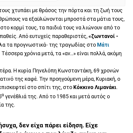
τους χτυπάει με θράσος την πόρτα και τη ζωή τους
νθρώπους να εξαϋλώνονται μπροστά στα μάτια τους,
στο κορμί τους, τα παιδιά τους να λιώνουν από το
ροπαθείς. Από ευτυχείς παραθεριστές,
«ζωντανοί -
όλα τα προγνωστικά- της τραγωδίας στο
Μάτι
 Τέσσερα χρόνια μετά, τα «αν…» είναι πολλά, ακόμη
υτέρα. Η κυρία Πηνελόπη Κωνσταντάκη, 69 χρονών
τινό της καφέ. Την προηγούμενη μέρα, Κυριακή, ο
 επισκεφτεί στο σπίτι της, στο
Κόκκινο Λιμανάκι
.
α
5
γενέθλιά της. Από το 1985 και μετά αυτός ο
ία της.
συχα, δεν είχα πάρει είδηση. Είχε