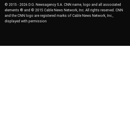
© 2015 - 2026 D.G. Newsagency S.A. CNN name, logo and all associated
elements ® and © 2015 Cable News Network, Inc. All rights reserved. CNN
and the CNN logo are registered marks of Cable News Network, Inc.,
displayed with permission