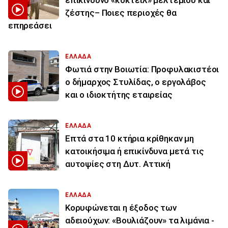
επικίνδυνο «κοκτέιλ» μελτεμιού και
ζέστης– Ποιες περιοχές θα
επηρεάσει
ΕΛΛΑΔΑ
Φωτιά στην Βοιωτία: Προφυλακιστέοι
ο δήμαρχος Στυλίδας, ο εργολάβος
και ο ιδιοκτήτης εταιρείας
ΕΛΛΑΔΑ
Επτά στα 10 κτήρια κρίθηκαν μη
κατοικήσιμα ή επικίνδυνα μετά τις
αυτοψίες στη Δυτ. Αττική
ΕΛΛΑΔΑ
Κορυφώνεται η έξοδος των
αδειούχων: «Βουλιάζουν» τα λιμάνια -