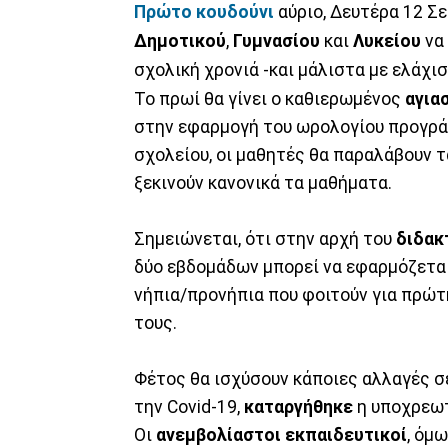
Πρώτο κουδούνι
αύριο, Δευτέρα 12 Σε
Δημοτικού
,
Γυμνασίου
και
Λυκείου
να 
σχολική χρονιά -και μάλιστα με ελάχι
Το πρωί θα γίνει ο καθιερωμένος
αγια
στην εφαρμογή του ωρολογίου προγράμ
σχολείου, οι μαθητές θα παραλάβουν τ
ξεκινούν κανονικά τα μαθήματα.
Σημειώνεται, ότι στην αρχή του
διδακ
δύο εβδομάδων μπορεί να εφαρμόζεται
νήπια/προνήπια που φοιτούν για πρώτ
τους.
Φέτος θα ισχύσουν κάποιες αλλαγές σε
την Covid-19,
καταργήθηκε
η υποχρεωτ
Οι
ανεμβολίαστοι εκπαιδευτικοί
, όμ