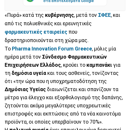
στα αποτελέσματα Google
«Πυρά» κατά της
κυβέρνησης
, μετά τον
ΣΦΕΕ
, και
από τις πολυεθνικές και ερευνητικές
φαρμακευτικές εταιρείες
που
δραστηριοποιούνται στη χώρα μας.
Το
Pharma Innovation Forum Greece
, μόλις μία
ημέρα μετά τον
Σύνδεσμο Φαρμακευτικών
Επιχειρήσεων Ελλάδος
, κρούει το
καμπανάκι
για
τη
δημόσια υγεία
και τους ασθενείς, τονίζοντας
ότι «την ώρα που η υποχρηματοδότηση της
Δημόσιας Υγείας
διαιωνίζεται και σπανίζουν τα
μέτρα για έλεγχο και εξορθολογισμό της δαπάνης,
ζητούνται ακόμα μεγαλύτερες υποχρεωτικές
επιστροφές και εκπτώσεις από τα νέα καινοτόμα
προϊόντα, οι οποίες υπερβαίνουν το 70%».
Η
πολιτική ηγεσία
έχει επανειλημμένα δεσμευτεί