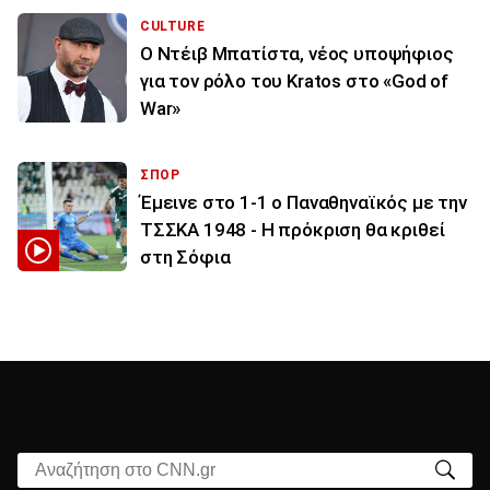
CULTURE
Ο Ντέιβ Μπατίστα, νέος υποψήφιος
για τον ρόλο του Kratos στο «God of
War»
ΣΠΟΡ
Έμεινε στο 1-1 ο Παναθηναϊκός με την
ΤΣΣΚΑ 1948 - Η πρόκριση θα κριθεί
στη Σόφια
Αναζήτηση στο CNN.gr