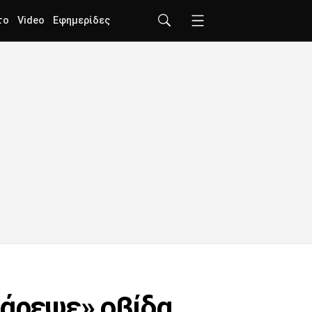
το
Video
Εφημερίδες
ψάρεψε» οβίδα