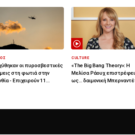
ΟΣ
CULTURE
χύθηκαν οι πυροσβεστικές
«The Big Bang Theory»: Η
μεις στη φωτιά στην
Μελίσα Ράουχ επιστρέφε
νθία - Επιχειρούν 11
ως… δαιμονική Μπερναντέ
ρια μέσα