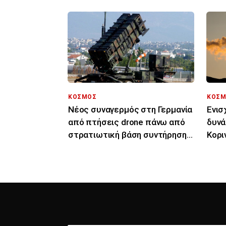
ΚΟΣΜΟΣ
ΚΟΣΜ
Νέος συναγερμός στη Γερμανία
Ενισ
από πτήσεις drone πάνω από
δυνά
στρατιωτική βάση συντήρησης
Κορι
Patriot
εναέ