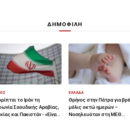
ΔΗΜΟΦΙΛΗ
ΟΣ
ΕΛΛΑΔΑ
ρίπτει το Ιράν τη
Θρήνος στην Πάτρα για β
ωνία Σαουδικής Αραβίας,
μόλις οκτώ ημερών –
κίας και Πακιστάν - «Είναι
Νοσηλευόταν στη ΜΕΘ
 στα χαρτιά»
Νεογνών