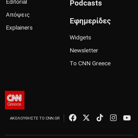
Editorial
Podcasts
Απόψεις
Εφημερίδες
Explainers
Widgets
Newsletter
Το CNN Greece
ΑΚΟΛΟΥΘΗΣΤΕ ΤΟ CNN.GR