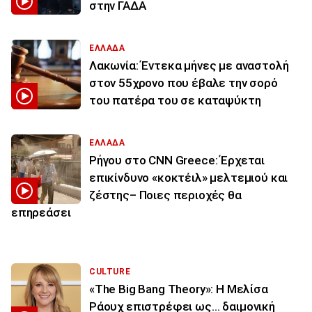
στην ΓΑΔΑ
ΕΛΛΑΔΑ
Λακωνία: Έντεκα μήνες με αναστολή
στον 55χρονο που έβαλε την σορό
του πατέρα του σε καταψύκτη
ΕΛΛΑΔΑ
Ρήγου στο CNN Greece: Έρχεται
επικίνδυνο «κοκτέιλ» μελτεμιού και
ζέστης– Ποιες περιοχές θα
επηρεάσει
CULTURE
«The Big Bang Theory»: Η Μελίσα
Ράουχ επιστρέφει ως… δαιμονική