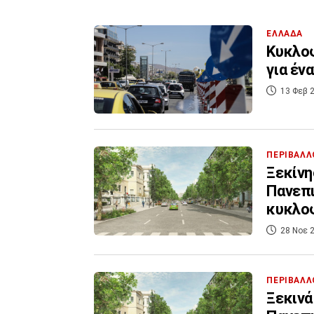
ΕΛΛΑΔΑ
Κυκλοφ
για έν
13 Φεβ 2
ΠΕΡΙΒΑΛΛ
Ξεκίνη
Πανεπι
κυκλο
28 Νοε 2
ΠΕΡΙΒΑΛΛ
Ξεκινά