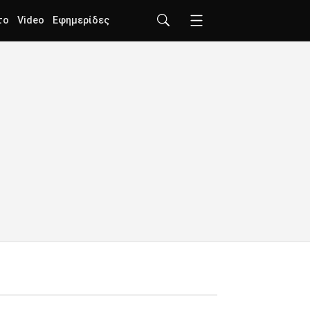
το
Video
Εφημερίδες