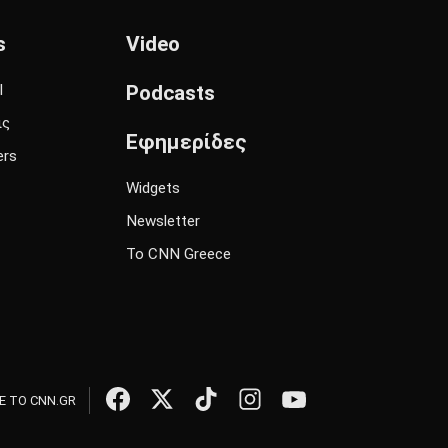
s
Video
l
Podcasts
ις
Εφημερίδες
ers
Widgets
Newsletter
Το CNN Greece
 ΤΟ CNN.GR