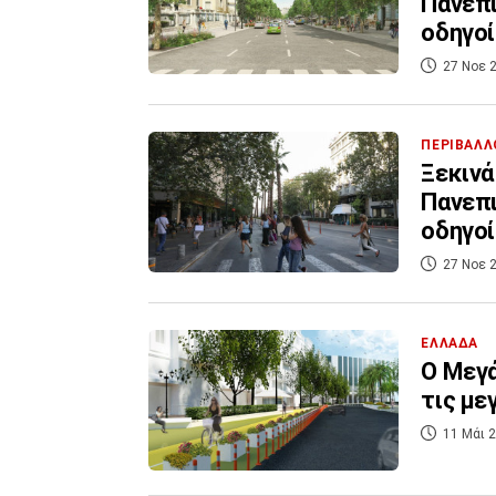
Πανεπι
οδηγοί
27 Νοε 2
ΠΕΡΙΒΑΛΛ
Ξεκινά
Πανεπι
οδηγοί
27 Νοε 2
ΕΛΛΑΔΑ
O Μεγά
τις με
11 Μάι 2