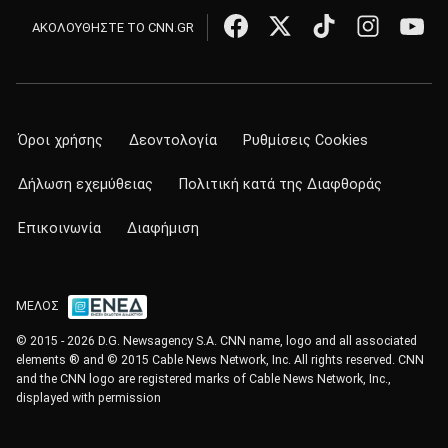
ΑΚΟΛΟΥΘΗΣΤΕ ΤΟ CNN.GR
Όροι χρήσης
Δεοντολογία
Ρυθμίσεις Cookies
Δήλωση εχεμύθειας
Πολιτική κατά της Διαφθοράς
Επικοινωνία
Διαφήμιση
ΜΕΛΟΣ
© 2015 - 2026 D.G. Newsagency S.A. CNN name, logo and all associated
elements ® and © 2015 Cable News Network, Inc. All rights reserved. CNN
and the CNN logo are registered marks of Cable News Network, Inc.,
displayed with permission