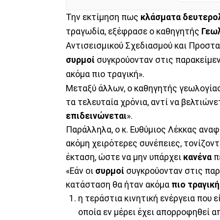
Την εκτίμηση πως
κλάσματα δευτερ
τραγωδία, εξέφρασε ο καθηγητής
Γεω
Αντισεισμικού Σχεδιασμού και Προστ
συρμοί
συγκρούονταν στις παρακείμεν
ακόμα πιο τραγική».
Μεταξύ άλλων, ο καθηγητής γεωλογία
τα τελευταία χρόνια, αντί να βελτιώ
επιδεινώνεται
».
Παράλληλα, ο κ. Ευθύμιος Λέκκας αναφ
ακόμη χειρότερες συνέπειες, τονίζον
έκταση, ώστε να μην υπάρχει
κανένα
π
«Εάν οι
συρμοί
συγκρούονταν στις παρ
κατάσταση θα ήταν ακόμα
πιο τραγική
η τεράστια κινητική ενέργεια που ε
οποία εν μέρει έχει απορροφηθεί α