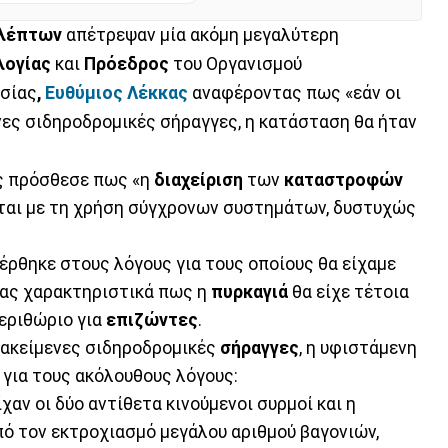
ολέπτων
απέτρεψαν μία ακόμη μεγαλύτερη
λογίας
και
Πρόεδρος
του Οργανισμού
ασίας
,
Ευθύμιος Λέκκας
αναφέροντας πως «εάν οι
ες σιδηροδρομικές σήραγγες, η κατάσταση θα ήταν
ς πρόσθεσε πως «η
διαχείριση
των
καταστροφών
νεται με τη χρήση σύγχρονων συστημάτων, δυστυχώς
έρθηκε στους λόγους για τους οποίους θα είχαμε
τας χαρακτηριστικά πως η
πυρκαγιά
θα είχε τέτοια
εριθώριο για
επιζώντες
.
ακείμενες σιδηροδρομικές
σήραγγες
, η υφιστάμενη
για τους ακόλουθους λόγους:
ίχαν οι δύο αντίθετα κινούμενοι συρμοί και η
πό τον εκτροχιασμό μεγάλου αριθμού βαγονιών,