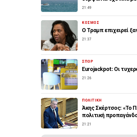
21:49
ΚΟΣΜΟΣ
Ο Τραμπ επιχειρεί ξα
21:37
ΣΠΟΡ
Eurojackpot: Οι τυχερ
21:26
ΠΟΛΙΤΙΚΗ
Άκης Σκέρτσος: «Το 
πολιτική προπαγάνδ
21:21