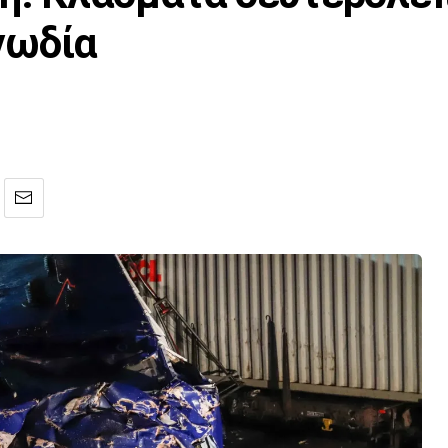
γωδία