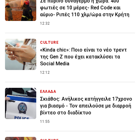
Σε πύρινο συναγερμό η χώρα: 400
φωτιές σε 10 μέρες- Red Code και
αύριο- Ριπές 110 χλμ/ώρα στην Κρήτη
12:32
CULTURE
«Kinda chic»: Ποιο είναι το νέο τρεντ
της Gen Z που έχει κατακλύσει τα
Social Media
12:12
ΕΛΛΑΔΑ
Σκιάθος: Ανήλικος κατήγγειλε 17χρονο
για βιασμό - Τον απειλούσε με διαρροή
βίντεο στο διαδίκτυο
11:55