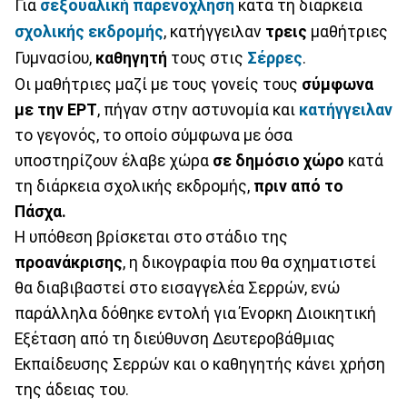
Για
σεξουαλική παρενόχληση
κατά τη διάρκεια
σχολικής
εκδρομής
, κατήγγειλαν
τρεις
μαθήτριες
Γυμνασίου,
καθηγητή
τους στις
Σέρρες
.
Οι μαθήτριες μαζί με τους γονείς τους
σύμφωνα
με την ΕΡΤ
, πήγαν στην αστυνομία και
κατήγγειλαν
το γεγονός, το οποίο σύμφωνα με όσα
υποστηρίζουν έλαβε χώρα
σε δημόσιο
χώρο
κατά
τη διάρκεια σχολικής εκδρομής,
πριν από το
Πάσχα.
Η υπόθεση βρίσκεται στο στάδιο της
προανάκρισης
, η δικογραφία που θα σχηματιστεί
θα διαβιβαστεί στο εισαγγελέα Σερρών, ενώ
παράλληλα δόθηκε εντολή για Ένορκη Διοικητική
Εξέταση από τη διεύθυνση Δευτεροβάθμιας
Εκπαίδευσης Σερρών και ο καθηγητής κάνει χρήση
της άδειας του.