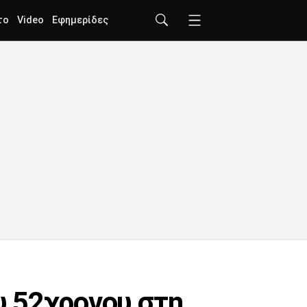
το
Video
Εφημερίδες
ου 52χρονου στη