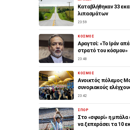
Καταβλήθηκαν 33 εκατ
λιπασμάτων
23:59
ΚΟΣΜΟΣ
Αραγτσί: «Το Ιράν απ
στρατό του κόσμου»
23:48
ΚΟΣΜΟΣ
Ανοικτός πόλεμος Μα
συνοριακούς ελέγχους
23:42
ΣΠΟΡ
Στο «σφυρί» η μπάλα 
να ξεπεράσει τα 10 ε