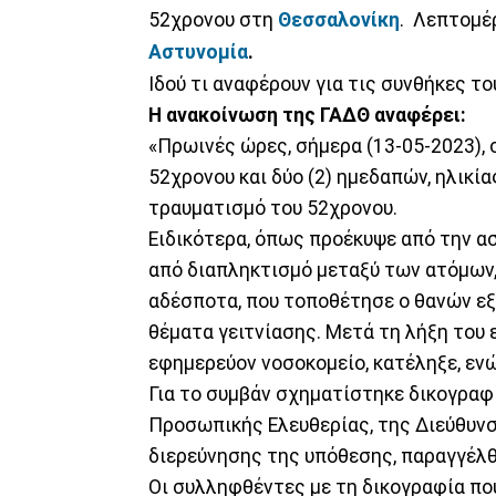
52χρονου στη
Θεσσαλονίκη
. Λεπτομέ
Αστυνομία
.
Ιδού τι αναφέρουν για τις συνθήκες το
Η ανακοίνωση της ΓΑΔΘ αναφέρει:
«Πρωινές ώρες, σήμερα (13-05-2023),
52χρονου και δύο (2) ημεδαπών, ηλικία
τραυματισμό του 52χρονου.
Ειδικότερα, όπως προέκυψε από την ασ
από διαπληκτισμό μεταξύ των ατόμων,
αδέσποτα, που τοποθέτησε ο θανών εξ
θέματα γειτνίασης. Μετά τη λήξη του 
εφημερεύον νοσοκομείο, κατέληξε, εν
Για το συμβάν σχηματίστηκε δικογραφ
Προσωπικής Ελευθερίας, της Διεύθυν
διερεύνησης της υπόθεσης, παραγγέλ
Οι συλληφθέντες με τη δικογραφία πο