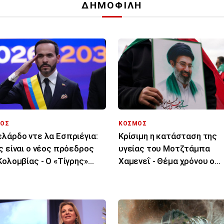
ΔΗΜΟΦΙΛΗ
ΟΣ
ΚΟΣΜΟΣ
λάρδο ντε λα Εσπριέγια:
Κρίσιμη η κατάσταση της
ς είναι ο νέος πρόεδρος
υγείας του Μοτζτάμπα
Κολομβίας - Ο «Τίγρης»
Χαμενεΐ - Θέμα χρόνου ο
ομμυριούχος
θάνατός του λένε ιρανικά