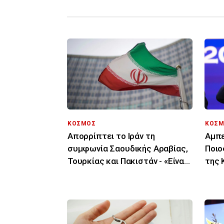
ΚΟΣΜΟΣ
ΚΟΣΜ
Απορρίπτει το Ιράν τη
Αμπε
συμφωνία Σαουδικής Αραβίας,
Ποιο
Τουρκίας και Πακιστάν - «Είναι
της 
μόνο στα χαρτιά»
εκατ