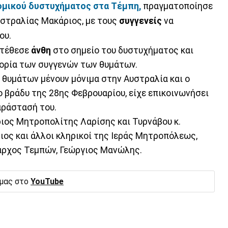
μικού δυστυχήματος στα Τέμπη,
πραγματοποίησε
υστραλίας Μακάριος, με τους
συγγενείς
να
ου.
ατέθεσε
άνθη
στο σημείο του δυστυχήματος και
γορία των συγγενών των θυμάτων.
ς θυμάτων μένουν μόνιμα στην Αυστραλία και ο
ο βράδυ της 28ης Φεβρουαρίου, είχε επικοινωνήσει
αράστασή του.
ιος Μητροπολίτης Λαρίσης και Τυρνάβου κ.
ιος και άλλοι κληρικοί της Ιεράς Μητροπόλεως,
μαρχος Τεμπών, Γεώργιος Μανώλης.
 μας στο
YouTube