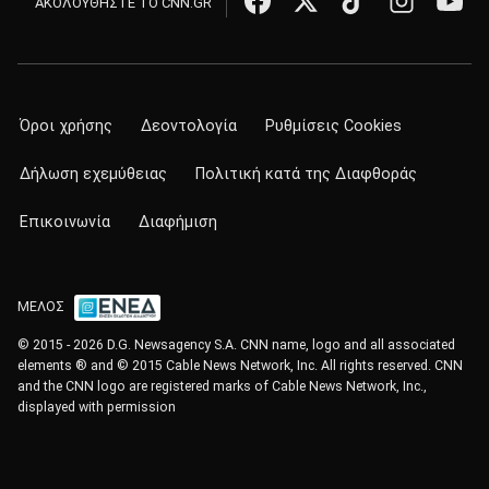
ΑΚΟΛΟΥΘΗΣΤΕ ΤΟ CNN.GR
Όροι χρήσης
Δεοντολογία
Ρυθμίσεις Cookies
Δήλωση εχεμύθειας
Πολιτική κατά της Διαφθοράς
Επικοινωνία
Διαφήμιση
ΜΕΛΟΣ
© 2015 - 2026 D.G. Newsagency S.A. CNN name, logo and all associated
elements ® and © 2015 Cable News Network, Inc. All rights reserved. CNN
and the CNN logo are registered marks of Cable News Network, Inc.,
displayed with permission