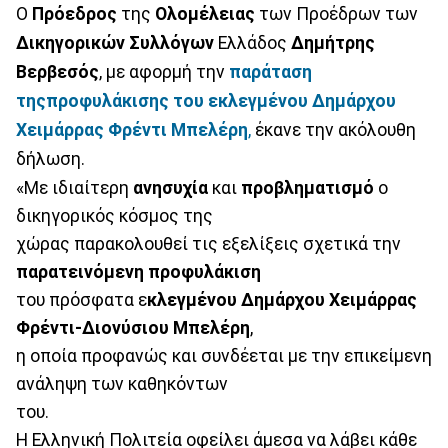
Ο
Πρόεδρος
της
Ολομέλειας
των Προέδρων των
Δικηγορικών Συλλόγων
Ελλάδος
Δημήτρης
Βερβεσός
, με αφορμή την
παράταση
τηςπροφυλάκισης του εκλεγμένου Δημάρχου
Χειμάρρας Φρέντι Μπελέρη
,
έκανε την ακόλουθη
δήλωση.
«Με ιδιαίτερη
ανησυχία
και
προβληματισμό
ο
δικηγορικός κόσμος της
χώρας παρακολουθεί τις εξελίξεις σχετικά την
παρατεινόμενη
προφυλάκιση
του πρόσφατα ε
κλεγμένου Δημάρχου Χειμάρρας
Φρέντι-Διονύσιου Μπελέρη
,
η οποία προφανώς και συνδέεται με την επικείμενη
ανάληψη των καθηκόντων
του.
Η Ελληνική Πολιτεία οφείλει άμεσα να λάβει κάθε