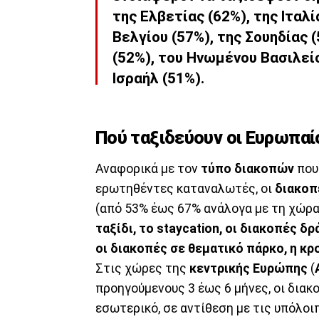
της Ελβετίας (62%), της Ιταλί
Βελγίου (57%), της Σουηδίας 
(52%), του Ηνωμένου Βασιλείο
Ισραήλ (51%).
Πού ταξιδεύουν οι Ευρωπαί
Αναφορικά με τον
τύπο διακοπών
που
ερωτηθέντες καταναλωτές, οι
διακοπ
(από 53% έως 67% ανάλογα με τη χώρα)
ταξίδι, το staycation, οι διακοπές δ
οι διακοπές σε θεματικό πάρκο, η κρ
Στις χώρες της
κεντρικής Ευρώπης
(
προηγούμενους 3 έως 6 μήνες, οι δια
εσωτερικό, σε αντίθεση με τις υπόλο