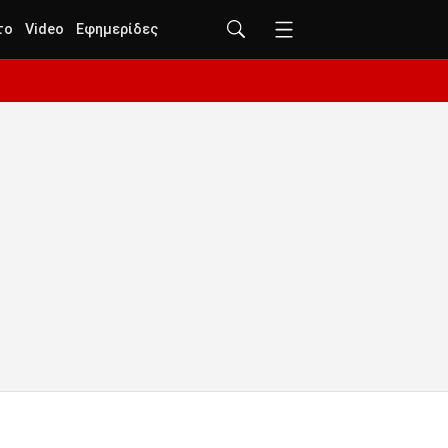
το
Video
Εφημερίδες