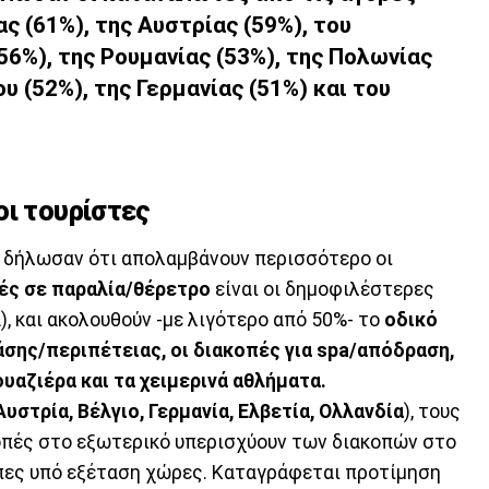
ας (61%), της Αυστρίας (59%), του
(56%), της Ρουμανίας (53%), της Πολωνίας
υ (52%), της Γερμανίας (51%) και του
οι τουρίστες
 δήλωσαν ότι απολαμβάνουν περισσότερο οι
ές σε παραλία/θέρετρο
είναι οι δημοφιλέστερες
, και ακολουθούν -με λιγότερο από 50%- το
οδικό
ράσης/περιπέτειας, οι διακοπές για spa/απόδραση,
ουαζιέρα και τα χειμερινά αθλήματα.
Αυστρία, Βέλγιο, Γερμανία, Ελβετία, Ολλανδία
), τους
κοπές στο εξωτερικό υπερισχύουν των διακοπών στο
ιπες υπό εξέταση χώρες. Καταγράφεται προτίμηση