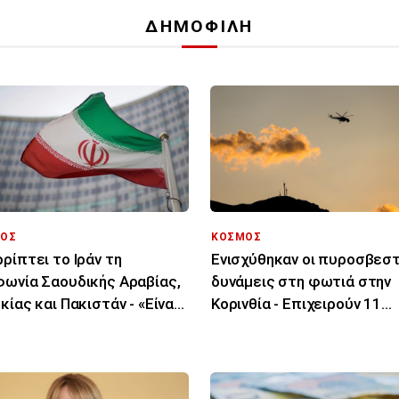
ΔΗΜΟΦΙΛΗ
ΟΣ
ΚΟΣΜΟΣ
ρίπτει το Ιράν τη
Ενισχύθηκαν οι πυροσβεσ
ωνία Σαουδικής Αραβίας,
δυνάμεις στη φωτιά στην
κίας και Πακιστάν - «Είναι
Κορινθία - Επιχειρούν 11
 στα χαρτιά»
εναέρια μέσα