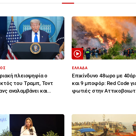
ΟΣ
ΕΛΛΑΔΑ
ριακή πλειοψηφία ο
Επικίνδυνο 48ωρο με 40άρ
κτός του Τραμπ, Τοντ
και 9 μποφόρ: Red Code γι
νς αναλαμβάνει και
φωτιές στην Αττικοβοιωτί
ημα υπουργός
άλλες 14 περιοχές
ιοσύνης