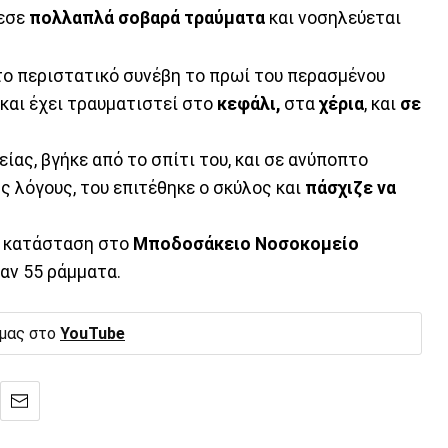
λεσε
πολλαπλά σοβαρά τραύματα
και νοσηλεύεται
 το περιστατικό συνέβη το πρωί του περασμένου
και έχει τραυματιστεί στο
κεφάλι,
στα
χέρια
, και
σε
ίας, βγήκε από το σπίτι του, και σε ανύποπτο
ς λόγους, του επιτέθηκε ο σκύλος και
πάσχιζε
να
η κατάσταση στο
Μποδοσάκειο
Νοσοκομείο
ναν 55 ράμματα.
 μας στο
YouTube