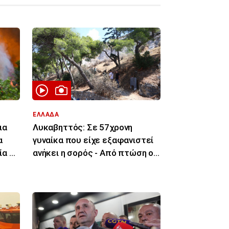
ΕΛΛΑΔΑ
ια
Λυκαβηττός: Σε 57χρονη
α
γυναίκα που είχε εξαφανιστεί
α κι
ανήκει η σορός - Από πτώση ο
θάνατός της