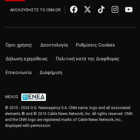
ΑΚΟΛΟΥΘΗΣΤΕ ΤΟ CNN.GR
Όροι χρήσης
Δεοντολογία
Ρυθμίσεις Cookies
Δήλωση εχεμύθειας
Πολιτική κατά της Διαφθοράς
Επικοινωνία
Διαφήμιση
ΜΕΛΟΣ
© 2015 - 2026 D.G. Newsagency S.A. CNN name, logo and all associated
elements ® and © 2015 Cable News Network, Inc. All rights reserved. CNN
and the CNN logo are registered marks of Cable News Network, Inc.,
displayed with permission