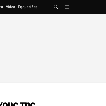
το
Video
Εφημερίδες
χους της