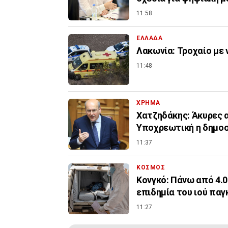
11:58
ΕΛΛΑΔΑ
Λακωνία: Τροχαίο με 
11:48
ΧΡΗΜΑ
Χατζηδάκης: Άκυρες α
Υποχρεωτική η δημοσ
11:37
ΚΟΣΜΟΣ
Κονγκό: Πάνω από 4.
επιδημία του ιού πα
11:27