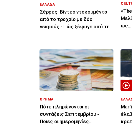
CULT
ΕΛΛΑΔΑ
«The
Σέρρες: Βίντεο ντοκουμέντο
Μελί
από το τροχαίο με δύο
ως… 
νεκρούς - Πώς ξέφυγε από την
πορεία του το ΙΧ
ΧΡΗΜΑ
ΕΛΛΑ
Πότε πληρώνονται οι
Marf
συντάξεις Σεπτεμβρίου -
έλαβ
Ποιες οι ημερομηνίες
κρατ
καταβολής