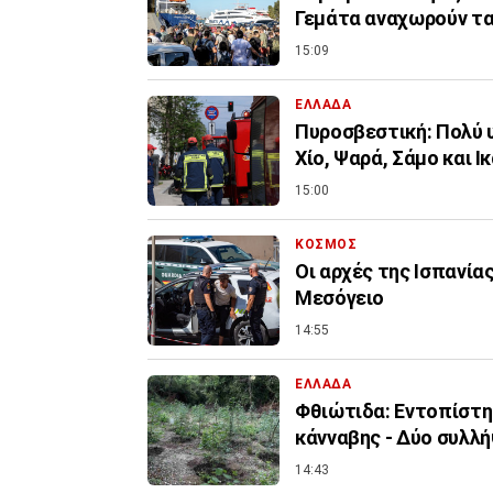
Γεμάτα αναχωρούν τ
15:09
ΕΛΛΑΔΑ
Πυροσβεστική: Πολύ υ
Χίο, Ψαρά, Σάμο και Ι
15:00
ΚΟΣΜΟΣ
Οι αρχές της Ισπανία
Μεσόγειο
14:55
ΕΛΛΑΔΑ
Φθιώτιδα: Εντοπίστη
κάνναβης - Δύο συλλ
14:43