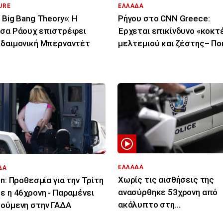
URE
ΕΛΛΑΔΑ
 Big Bang Theory»: Η
Ρήγου στο CNN Greece:
σα Ράουχ επιστρέφει
Έρχεται επικίνδυνο «κοκτ
δαιμονική Μπερναντέτ
μελτεμιού και ζέστης– Πο
περιοχές θα επηρεάσει
ΕΛΛΑΔΑ
ΔΑ
Χωρίς τις αισθήσεις της
in: Προθεσμία για την Τρίτη
ανασύρθηκε 53χρονη από
ε η 46χρονη - Παραμένει
ακάλυπτο στη
ούμενη στην ΓΑΔΑ
Μιχαλακοπούλου - Έπεσε