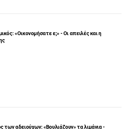
κός: «Οικονομήσατε ε;» - Οι απειλές και η
ης
 των αδειούχων: «Βουλιάζουν» τα λιμάνια -