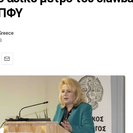
 ΠΦΥ
Greece
3