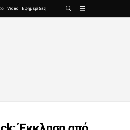
το
Video
Εφημερίδες
ack: Έκκληση από