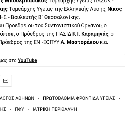
ος Μπουλμπασάκος
Τομεάρχης Υγείας ΠΑΣΟΚ -
κης
Τομεάρχης Υγείας της Ελληνικής Λύσης,
Νίκος
ΗΣ - Βουλευτής Β΄ Θεσσαλονίκης.
ου Προεδρείου του Συντονιστικού Οργάνου, ο
ιώτου,
ο Πρόεδρος της ΠΑΣΙΔΙΚ
Ι. Καραμηνάς
, ο
Πρόεδρος της ΕΝΙ-ΕΟΠΥΥ
Α. Μαστοράκου
κ.α
.
 μας στο
YouTube
·
·
ΛΛΟΓΟΣ ΑΘΗΝΩΝ
ΠΡΩΤΟΒΑΘΜΙΑ ΦΡΟΝΤΙΔΑ ΥΓΕΙΑΣ
·
·
ΛΗΣ
ΠΦΥ
ΙΑΤΡΙΚΗ ΠΕΡΙΘΑΛΨΗ