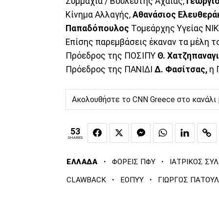
Συμμαχία / Βουλευτής Αχαϊας,
Γεώργι
Κίνημα Αλλαγής,
Αθανάσιος Ελευθερά
Παπαδόπουλος
Τομεάρχης Υγείας ΝΙΚ
Επίσης παρεμβάσεις έκαναν τα μέλη τ
Πρόεδρος της ΠΟΣΙΠΥ
Θ. Χατζηπαναγ
Πρόεδρος της ΠΑΝΙΔΙ
Δ. Φασίτσας,
η 
Ακολουθήστε το CNN Greece στο κανάλι
53
SHARES
·
·
ΕΛΛΑΔΑ
ΦΟΡΕΙΣ ΠΦΥ
ΙΑΤΡΙΚΟΣ ΣΥ
·
·
CLAWBACK
ΕΟΠΥΥ
ΓΙΩΡΓΟΣ ΠΑΤΟΥ