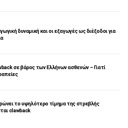
αγωγική δυναμική και οι εξαγωγές ως διέξοδοι για
ία
wback σε βάρος των Ελλήνων ασθενών – Γιατί
ραπείες
ηρώνει το υψηλότερο τίμημα της στρεβλής
ται clawback