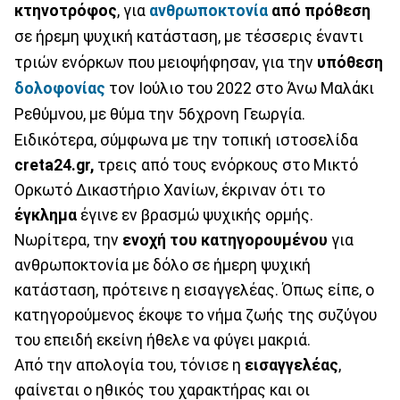
κτηνοτρόφος
, για
ανθρωποκτονία
από πρόθεση
σε ήρεμη ψυχική κατάσταση, με τέσσερις έναντι
τριών ενόρκων που μειοψήφησαν, για την
υπόθεση
δολοφονίας
τον Ιούλιο του 2022 στο Άνω Μαλάκι
Ρεθύμνου, με θύμα την 56χρονη Γεωργία.
Ειδικότερα, σύμφωνα με την τοπική ιστοσελίδα
creta24.gr,
τρεις από τους ενόρκους στο Μικτό
Ορκωτό Δικαστήριο Χανίων, έκριναν ότι το
έγκλημα
έγινε εν βρασμώ ψυχικής ορμής.
Νωρίτερα, την
ενοχή του κατηγορουμένου
για
ανθρωποκτονία με δόλο σε ήμερη ψυχική
κατάσταση, πρότεινε η εισαγγελέας. Όπως είπε, ο
κατηγορούμενος έκοψε το νήμα ζωής της συζύγου
του επειδή εκείνη ήθελε να φύγει μακριά.
Από την απολογία του, τόνισε η
εισαγγελέας
,
φαίνεται ο ηθικός του χαρακτήρας και οι