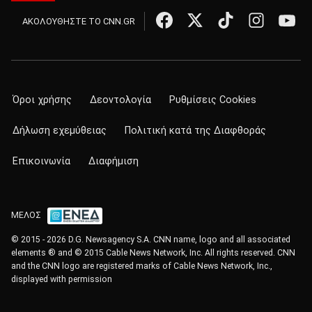
ΑΚΟΛΟΥΘΗΣΤΕ ΤΟ CNN.GR
Όροι χρήσης
Δεοντολογία
Ρυθμίσεις Cookies
Δήλωση εχεμύθειας
Πολιτική κατά της Διαφθοράς
Επικοινωνία
Διαφήμιση
ΜΕΛΟΣ
© 2015 - 2026 D.G. Newsagency S.A. CNN name, logo and all associated
elements ® and © 2015 Cable News Network, Inc. All rights reserved. CNN
and the CNN logo are registered marks of Cable News Network, Inc.,
displayed with permission