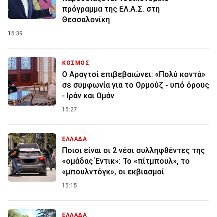
πρόγραμμα της ΕΛ.Α.Σ. στη
Θεσσαλονίκη
15:39
ΚΟΣΜΟΣ
Ο Αραγτσί επιβεβαιώνει: «Πολύ κοντά»
σε συμφωνία για το Ορμούζ - υπό όρους
- Ιράν και Ομάν
15:27
ΕΛΛΑΔΑ
Ποιοι είναι οι 2 νέοι συλληφθέντες της
«ομάδας Έντικ»: Το «πίτμπουλ», το
«μπουλντόγκ», οι εκβιασμοί
15:15
ΕΛΛΑΔΑ