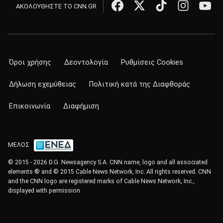
ΑΚΟΛΟΥΘΗΣΤΕ ΤΟ CNN.GR
Όροι χρήσης
Δεοντολογία
Ρυθμίσεις Cookies
Δήλωση εχεμύθειας
Πολιτική κατά της Διαφθοράς
Επικοινωνία
Διαφήμιση
ΜΕΛΟΣ
© 2015 - 2026 D.G. Newsagency S.A. CNN name, logo and all associated
elements ® and © 2015 Cable News Network, Inc. All rights reserved. CNN
and the CNN logo are registered marks of Cable News Network, Inc.,
displayed with permission