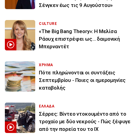
Σένγκεν έως τις 9 Αυγούστου»
CULTURE
«The Big Bang Theory»: Η Μελίσα
Ράουχ επιστρέφει ως… δαιμονική
Μπερναντέτ
ΧΡΗΜΑ
Πότε πληρώνονται οι συντάξεις
Σεπτεμβρίου - Ποιες οι ημερομηνίες
καταβολής
ΕΛΛΑΔΑ
Σέρρες: Βίντεο ντοκουμέντο από το
τροχαίο με δύο νεκρούς - Πώς ξέφυγε
από την πορεία του το ΙΧ