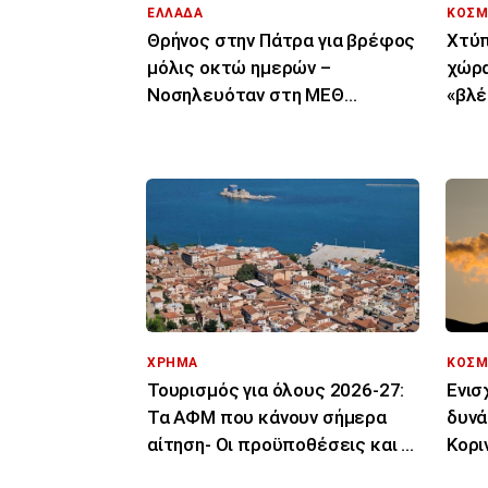
ΕΛΛΑΔΑ
ΚΟΣΜ
Θρήνος στην Πάτρα για βρέφος
Χτύπ
μόλις οκτώ ημερών –
χώρα
Νοσηλευόταν στη ΜΕΘ
«βλέ
Νεογνών
Αποκ
ΧΡΗΜΑ
ΚΟΣΜ
Τουρισμός για όλους 2026-27:
Ενισ
Τα ΑΦΜ που κάνουν σήμερα
δυνά
αίτηση- Οι προϋποθέσεις και οι
Κορι
δικαιούχοι
εναέ