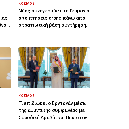
ΚΟΣΜΟΣ
Νέος συναγερμός στη Γερμανία
ίας,
από πτήσεις drone πάνω από
ίναι
στρατιωτική βάση συντήρησης
Patriot
ΚΟΣΜΟΣ
Τι επιδιώκει ο Ερντογάν μέσω
ι
της αμυντικής συμφωνίας με
τ
Σαουδική Αραβία και Πακιστάν