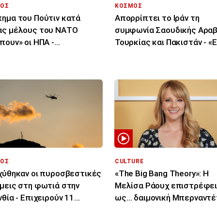
ΟΣ
ΚΟΣΜΟΣ
ημα του Πούτιν κατά
Απορρίπτει το Ιράν τη
ς μέλους του ΝΑΤΟ
συμφωνία Σαουδικής Αραβ
πουν» οι ΗΠΑ -
Τουρκίας και Πακιστάν - «Ε
αλυπτική έκθεση
μόνο στα χαρτιά»
ΟΣ
CULTURE
χύθηκαν οι πυροσβεστικές
«The Big Bang Theory»: Η
μεις στη φωτιά στην
Μελίσα Ράουχ επιστρέφε
νθία - Επιχειρούν 11
ως… δαιμονική Μπερναντέ
ρια μέσα