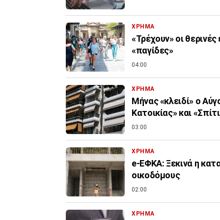
ΧΡΗΜΑ
«Τρέχουν» οι θερινές
«παγίδες»
04:00
ΧΡΗΜΑ
Μήνας «κλειδί» ο Αύγ
Κατοικίας» και «Σπίτι 
03:00
ΧΡΗΜΑ
e-ΕΦΚΑ: Ξεκινά η κα
οικοδόμους
02:00
ΧΡΗΜΑ