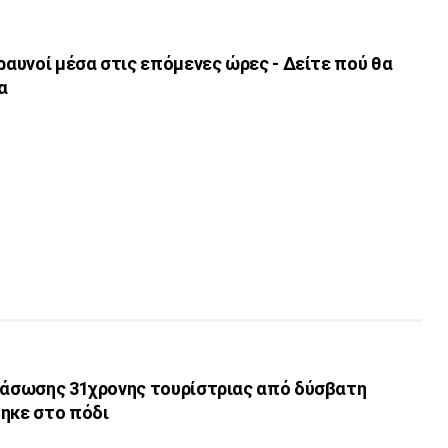
εραυνοί μέσα στις επόμενες ώρες - Δείτε πού θα
α
διάσωσης 31χρονης τουρίστριας από δύσβατη
τηκε στο πόδι