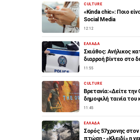
CULTURE
«Kinda chic»: Ποιο εί
Social Media
12:12
ΕΛΛΑΔΑ
Σκιάθος: Ανήλικος κα
διαρροή βίντεο στο δ
11:55
CULTURE
Βρετανία:«Δείτε την 
δημοφιλή ταινία του 
11:45
ΕΛΛΑΔΑ
Σορός 57χρονης στον 
πτώση - «Κλειδί» η ν