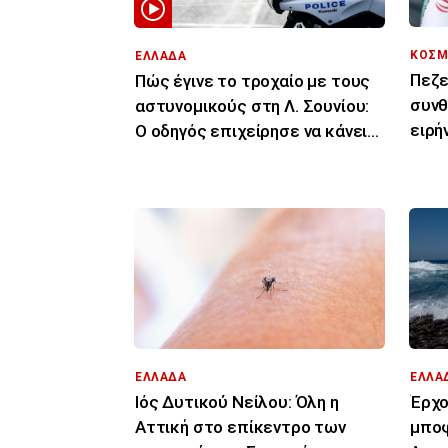
ΚΟΣΜ
ΕΛΛΑΔΑ
Πεζε
Πώς έγινε το τροχαίο με τους
συνθ
αστυνομικούς στη Λ. Σουνίου:
ειρή
Ο οδηγός επιχείρησε να κάνει
συμ
αναστροφή
ΕΛΛΑΔΑ
ΕΛΛΑ
Ιός Δυτικού Νείλου: Όλη η
Έρχο
Αττική στο επίκεντρο των
μποφ