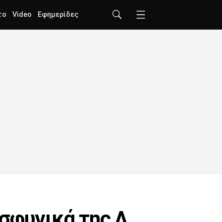
το
Video
Εφημερίδες
σφυγικά της Λ.