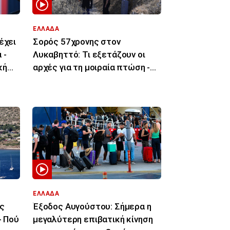
ΕΛΛΑΔΑ
έχει
Σορός 57χρονης στον
 -
Λυκαβηττό: Τι εξετάζουν οι
κή
αρχές για τη μοιραία πτώση -
«Κλειδί» η νεκροψία
ΕΛΛΑΔΑ
ής
Έξοδος Αυγούστου: Σήμερα η
- Πού
μεγαλύτερη επιβατική κίνηση