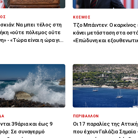
ΟΣ
ΚΟΣΜΟΣ
σκιάν: Να μπει τέλος στη
Τζο Μπάιντεν: Ο καρκίνος 
ήκη «ούτε πόλεμος ούτε
κάνει μετάσταση στα οστά
νη» - «Τώρα είναι η ώρα για
«Επώδυνη και εξουθενωτι
φωνία»
μάχη»
ΔΑ
ΠΕΡΙΒΑΛΛΟΝ
νται 39άρια και έως 9
Οι 17 παραλίες της Αττικ
όρ: Σε συναγερμό
που έχουν Γαλάζια Σημαία 