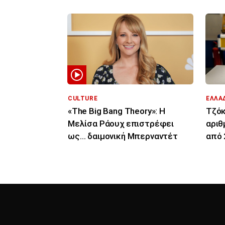
CULTURE
ΕΛΛΑ
«The Big Bang Theory»: Η
Τζόκ
Μελίσα Ράουχ επιστρέφει
αριθ
ως… δαιμονική Μπερναντέτ
από 