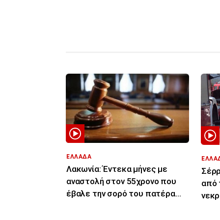
ΕΛΛΑΔΑ
ΕΛΛΑ
Λακωνία: Έντεκα μήνες με
Σέρρ
αναστολή στον 55χρονο που
από 
έβαλε την σορό του πατέρα
νεκρ
του σε καταψύκτη
πορε