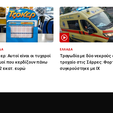
ΔΑ
ΕΛΛΑΔΑ
ερ: Αυτοί είναι οι τυχεροί
Τραγωδία με δύο νεκρούς 
μοί που κερδίζουν πάνω
τροχαίο στις Σέρρες: Φορ
2 εκατ. ευρώ
συγκρούστηκε με ΙΧ