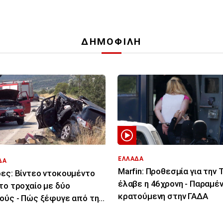
ΔΗΜΟΦΙΛΗ
ΕΛΛΑΔΑ
ΔΑ
Marfin: Προθεσμία για την 
ες: Βίντεο ντοκουμέντο
έλαβε η 46χρονη - Παραμέν
το τροχαίο με δύο
κρατούμενη στην ΓΑΔΑ
ούς - Πώς ξέφυγε από την
ία του το ΙΧ