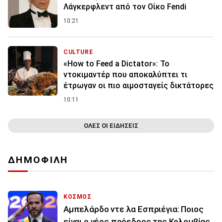
Λάγκερφλεντ από τον Οίκο Fendi
10:21
CULTURE
«How to Feed a Dictator»: Το
ντοκιμαντέρ που αποκαλύπτει τι
έτρωγαν οι πιο αιμοσταγείς δικτάτορες
10:11
ΟΛΕΣ ΟΙ ΕΙΔΗΣΕΙΣ
ΔΗΜΟΦΙΛΗ
ΚΟΣΜΟΣ
Αμπελάρδο ντε λα Εσπριέγια: Ποιος
είναι ο νέος πρόεδρος της Κολομβίας