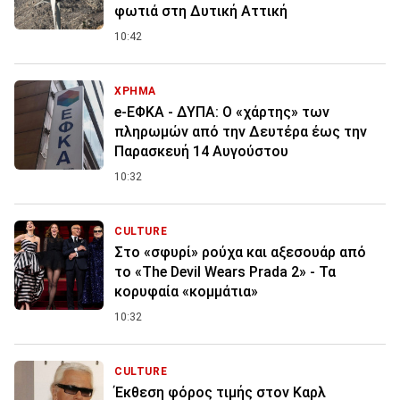
φωτιά στη Δυτική Αττική
10:42
ΧΡΗΜΑ
e-ΕΦΚΑ - ΔΥΠΑ: Ο «χάρτης» των
πληρωμών από την Δευτέρα έως την
Παρασκευή 14 Αυγούστου
10:32
CULTURE
Στο «σφυρί» ρούχα και αξεσουάρ από
το «The Devil Wears Prada 2» - Τα
κορυφαία «κομμάτια»
10:32
CULTURE
Έκθεση φόρος τιμής στον Καρλ