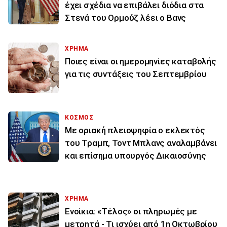
έχει σχέδια να επιβάλει διόδια στα
Στενά του Ορμούζ λέει ο Βανς
ΧΡΗΜΑ
Ποιες είναι οι ημερομηνίες καταβολής
για τις συντάξεις του Σεπτεμβρίου
ΚΟΣΜΟΣ
Με οριακή πλειοψηφία ο εκλεκτός
του Τραμπ, Τοντ Μπλανς αναλαμβάνει
και επίσημα υπουργός Δικαιοσύνης
ΧΡΗΜΑ
Ενοίκια: «Τέλος» οι πληρωμές με
μετρητά - Τι ισχύει από 1η Οκτωβρίου