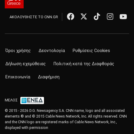
ΑΚΟΛΟΥΘΗΣΤΕ ΤΟ CNN.GR
Όροι χρήσης
Δεοντολογία
Ρυθμίσεις Cookies
Δήλωση εχεμύθειας
Πολιτική κατά της Διαφθοράς
Επικοινωνία
Διαφήμιση
ΜΕΛΟΣ
© 2015 - 2026 D.G. Newsagency S.A. CNN name, logo and all associated
elements ® and © 2015 Cable News Network, Inc. All rights reserved. CNN
and the CNN logo are registered marks of Cable News Network, Inc.,
displayed with permission