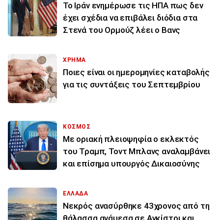
To Ιράν ενημέρωσε τις ΗΠΑ πως δεν
έχει σχέδια να επιβάλει διόδια στα
Στενά του Ορμούζ λέει ο Βανς
ΧΡΗΜΑ
Ποιες είναι οι ημερομηνίες καταβολής
για τις συντάξεις του Σεπτεμβρίου
ΚΟΣΜΟΣ
Με οριακή πλειοψηφία ο εκλεκτός
του Τραμπ, Τοντ Μπλανς αναλαμβάνει
και επίσημα υπουργός Δικαιοσύνης
ΕΛΛΑΔΑ
Νεκρός ανασύρθηκε 43χρονος από τη
θάλασσα ανάμεσα σε Αγκίστρι και