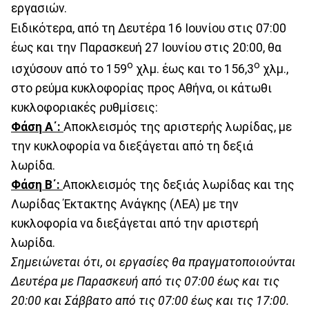
εργασιών.
Ειδικότερα, από τη Δευτέρα 16 Ιουνίου στις 07:00
έως και την Παρασκευή 27 Ιουνίου στις 20:00, θα
ο
ο
ισχύσουν από το 159
χλμ. έως και το 156,3
χλμ.,
στο ρεύμα κυκλοφορίας προς Αθήνα, οι κάτωθι
κυκλοφοριακές ρυθμίσεις:
Φάση
A
΄
:
Αποκλεισμός της αριστερής λωρίδας, με
την κυκλοφορία να διεξάγεται από τη δεξιά
λωρίδα.
Φάση
Β΄
:
Αποκλεισμός της δεξιάς λωρίδας και της
Λωρίδας Έκτακτης Ανάγκης (ΛΕΑ) με την
κυκλοφορία να διεξάγεται από την αριστερή
λωρίδα.
Σημειώνεται
ότι
,
οι
εργασίες
θα
πραγματοποιούνται
Δευτέρα
με
Παρασκευή
από
τις
07:00
έως
και
τις
20:00
και
Σάββατο
από
τις
07:00
έως
και
τις
17:00.