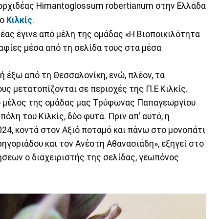
ορχιδέας Himantoglossum robertianum στην Ελλάδα
το
Κιλκίς
.
έας έγινε από μέλη της ομάδας «Η Βιοποικιλότητα
αφίες μέσα από τη σελίδα τους στα μέσα
ή έξω από τη Θεσσαλονίκη, ενώ, πλέον, τα
υς μετατοπίζονται σε περιοχές της Π.Ε Κιλκίς.
 το μέλος της ομάδας μας Τρύφωνας Παπαγεωργίου
όλη του Κιλκίς, δύο φυτά. Πριν απ’ αυτό, η
024, κοντά στον Αξιό ποταμό και πάνω στο μονοπάτι
Γρηγοριάδου και τον Ανέστη Αθανασιάδη», εξηγεί στο
σεων ο διαχειριστής της σελίδας, γεωπόνος