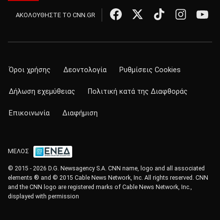
ΑΚΟΛΟΥΘΗΣΤΕ ΤΟ CNN.GR
Όροι χρήσης
Δεοντολογία
Ρυθμίσεις Cookies
Δήλωση εχεμύθειας
Πολιτική κατά της Διαφθοράς
Επικοινωνία
Διαφήμιση
ΜΕΛΟΣ
© 2015 - 2026 D.G. Newsagency S.A. CNN name, logo and all associated
elements ® and © 2015 Cable News Network, Inc. All rights reserved. CNN
and the CNN logo are registered marks of Cable News Network, Inc.,
displayed with permission