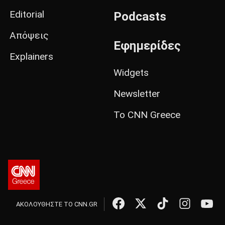
Editorial
Podcasts
Απόψεις
Εφημερίδες
Explainers
Widgets
Newsletter
Το CNN Greece
ΑΚΟΛΟΥΘΗΣΤΕ ΤΟ CNN.GR