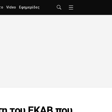
το
Video
Εφημερίδες
τη του ΕΚΑΒ που