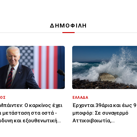
ΔΗΜΟΦΙΛΗ
ΟΣ
ΕΛΛΑΔΑ
Μπάιντεν: Ο καρκίνος έχει
Έρχονται 39άρια και έως 9
ι μετάσταση στα οστά -
μποφόρ: Σε συναγερμό
δυνη και εξουθενωτική
Αττικοιβοιωτία,
»
Πελοπόννησος, Αιγαίο για
φωτιές