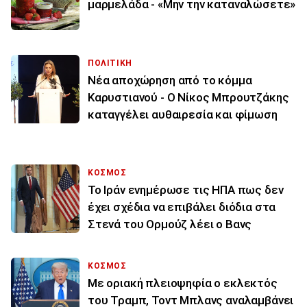
μαρμελάδα - «Μην την καταναλώσετε»
ΠΟΛΙΤΙΚΗ
Νέα αποχώρηση από το κόμμα
Καρυστιανού - Ο Νίκος Μπρουτζάκης
καταγγέλει αυθαιρεσία και φίμωση
ΚΟΣΜΟΣ
To Ιράν ενημέρωσε τις ΗΠΑ πως δεν
έχει σχέδια να επιβάλει διόδια στα
Στενά του Ορμούζ λέει ο Βανς
ΚΟΣΜΟΣ
Με οριακή πλειοψηφία ο εκλεκτός
του Τραμπ, Τοντ Μπλανς αναλαμβάνει