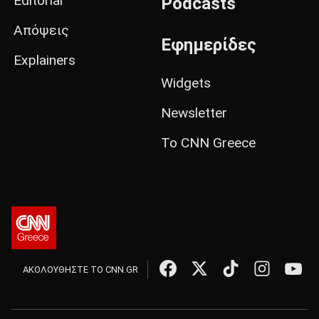
Editorial
Podcasts
Απόψεις
Εφημερίδες
Explainers
Widgets
Newsletter
Το CNN Greece
ΑΚΟΛΟΥΘΗΣΤΕ ΤΟ CNN.GR