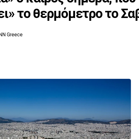
ει» το θερμόμετρο το Σ
NN Greece