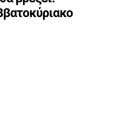
αββατοκύριακο