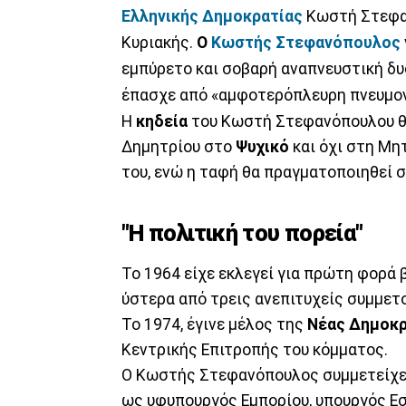
Ελληνικής Δημοκρατίας
Κωστή Στεφαν
Κυριακής.
Ο
Κωστής Στεφανόπουλος
εμπύρετο και σοβαρή αναπνευστική δυσ
έπασχε από «αμφοτερόπλευρη πνευμον
Η
κηδεία
του Κωστή Στεφανόπουλου θα 
Δημητρίου στο
Ψυχικό
και όχι στη Μη
του, ενώ η ταφή θα πραγματοποιηθεί 
"Η πολιτική του πορεία"
Το 1964 είχε εκλεγεί για πρώτη φορά 
ύστερα από τρεις ανεπιτυχείς συμμετ
Το 1974, έγινε μέλος της
Νέας Δημοκρ
Κεντρικής Επιτροπής του κόμματος.
Ο Κωστής Στεφανόπουλος συμμετείχε 
ως υφυπουργός Εμπορίου, υπουργός Ε