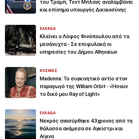
του Τραμπ, Τοντ Μπλανς αναλαμβάνει
και επίσημα υπουργός Δικαιοσύνης
ΕΛΛΑΔΑ
Κλείνει ο Λόφος Φινόπουλου από τα
μεσάνυχτα - Σε επιφυλακή οι
υπηρεσίες του Δήμου Αθηναίων
ΚΟΣΜΟΣ
Madonna: Το συγκινητικό αντίο στον
παραγωγό της William Orbit - «Ήσουν
το δικό μου Ray of Light»
ΕΛΛΑΔΑ
Νεκρός ανασύρθηκε 43χρονος από τη
θάλασσα ανάμεσα σε Αγκίστρι και
Αίγινα