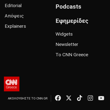
Editorial
Podcasts
Απόψεις
Εφημερίδες
Explainers
Widgets
Newsletter
Το CNN Greece
ΑΚΟΛΟΥΘΗΣΤΕ ΤΟ CNN.GR