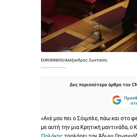
EUROKINISSI/Αλέξανδρος Ζωντανός
Δες περισσότερα άρθρα του CN
Προσθ
στ
«Ανέ μου πει ο Σόιμπλε, πάω και στο φ
με αυτή την μια Κρητική μαντινάδα, ο
Πολάκης
τρολάρει τον Άδωνι Γεωργιάδ