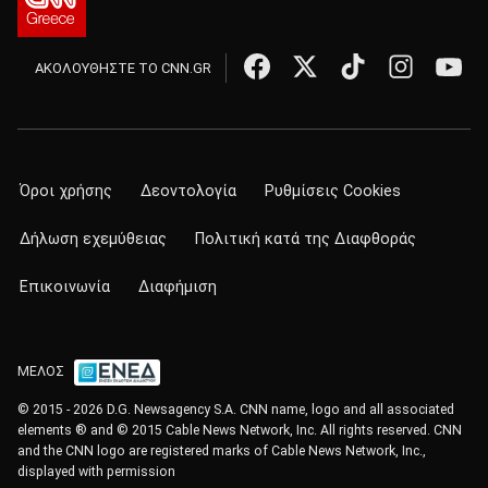
ΑΚΟΛΟΥΘΗΣΤΕ ΤΟ CNN.GR
Όροι χρήσης
Δεοντολογία
Ρυθμίσεις Cookies
Δήλωση εχεμύθειας
Πολιτική κατά της Διαφθοράς
Επικοινωνία
Διαφήμιση
ΜΕΛΟΣ
© 2015 - 2026 D.G. Newsagency S.A. CNN name, logo and all associated
elements ® and © 2015 Cable News Network, Inc. All rights reserved. CNN
and the CNN logo are registered marks of Cable News Network, Inc.,
displayed with permission