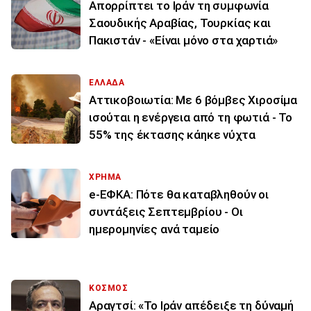
Απορρίπτει το Ιράν τη συμφωνία
Σαουδικής Αραβίας, Τουρκίας και
Πακιστάν - «Είναι μόνο στα χαρτιά»
ΕΛΛΑΔΑ
Αττικοβοιωτία: Με 6 βόμβες Χιροσίμα
ισούται η ενέργεια από τη φωτιά - Το
55% της έκτασης κάηκε νύχτα
ΧΡΗΜΑ
e-ΕΦΚΑ: Πότε θα καταβληθούν οι
συντάξεις Σεπτεμβρίου - Οι
ημερομηνίες ανά ταμείο
ΚΟΣΜΟΣ
Αραγτσί: «Το Ιράν απέδειξε τη δύναμή